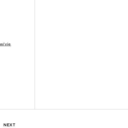
w/vie
NEXT