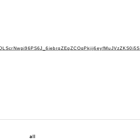
AIpQLScrNwpi96PS6J_6iebrqZEqZCOqPkjij6eyfMuJVzZKS0i5S
all